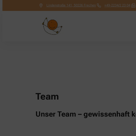
Lindenstraße 141
,
50226
Frechen
+49-2234/2 23 04
Team
Unser Team – gewissenhaft 