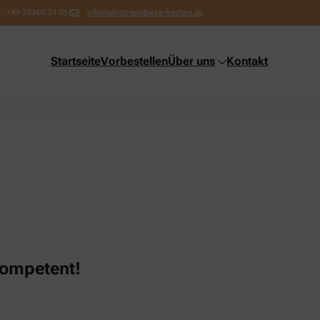
+49-2234/2 23 05
info@ulrich-apotheke-frechen.de
Startseite
Vorbestellen
Über uns
Kontakt
kompetent!