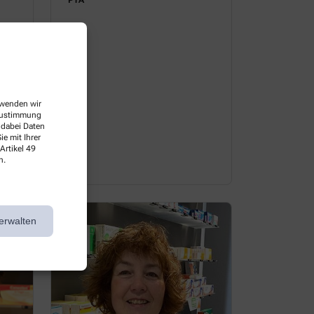
PTA
erwenden wir
 Zustimmung
 dabei Daten
e mit Ihrer
Artikel 49
n.
erwalten