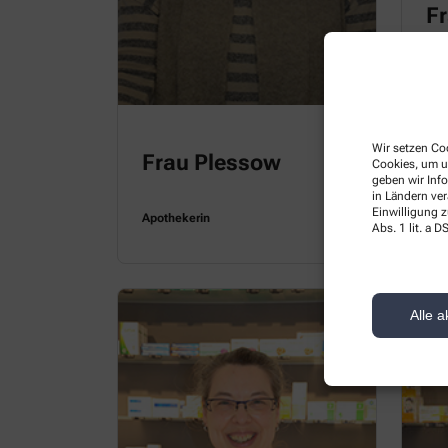
Fr
Apo
Wir setzen Coo
Frau Plessow
Cookies, um u
geben wir Inf
in Ländern ve
Einwilligung z
Apothekerin
Abs. 1 lit. a
Alle a